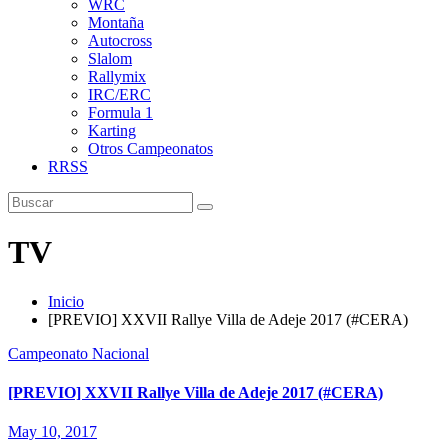
WRC
Montaña
Autocross
Slalom
Rallymix
IRC/ERC
Formula 1
Karting
Otros Campeonatos
RRSS
TV
Inicio
[PREVIO] XXVII Rallye Villa de Adeje 2017 (#CERA)
Campeonato Nacional
[PREVIO] XXVII Rallye Villa de Adeje 2017 (#CERA)
May 10, 2017