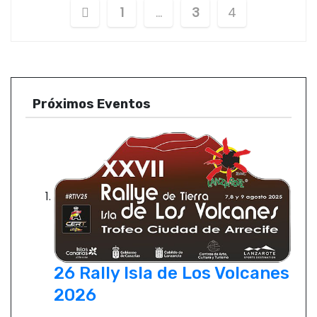
P
1
…
3
4
a
g
i
Próximos Eventos
n
a
c
i
ó
26 Rally Isla de Los Volcanes
n
2026
d