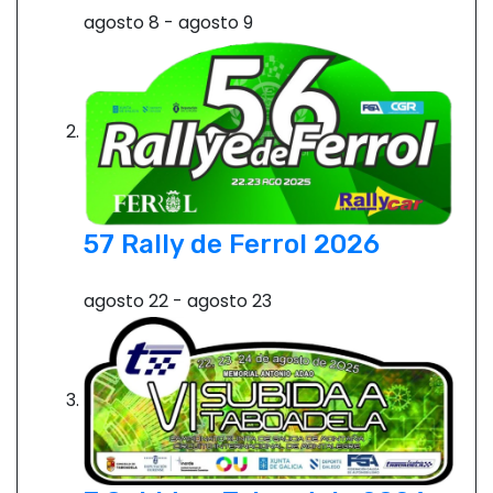
agosto 8
-
agosto 9
e
e
n
t
r
57 Rally de Ferrol 2026
a
agosto 22
-
agosto 23
d
a
s