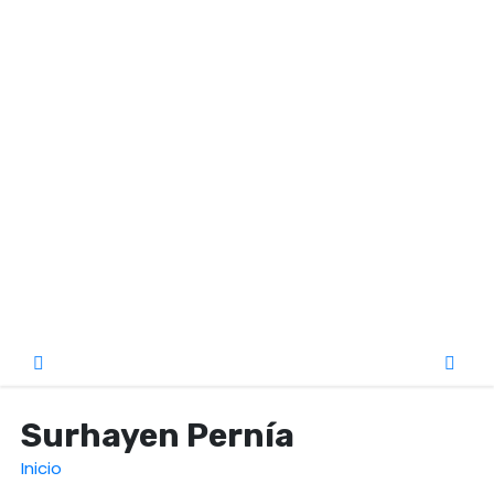
o
Surhayen Pernía
Inicio