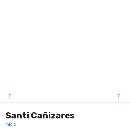
o
Santi Cañizares
Inicio