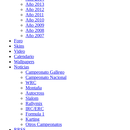
Año 2013
Año 2012
Año 2011
Año 2010
Año 2009
Año 2008
Año 2007
Foro
Skins
Video
Calendario
Wallpapers
Noticias
Campeonato Gallego
Campeonato Nacional
WRC
Montaña
Autocross
Slalom
Rallymix
IRC/ERC
Formula 1
Karting
Otros Campeonatos
RRSS