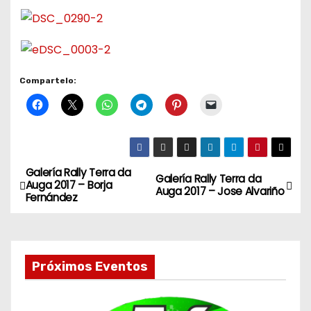
Compartelo:
Galería Rally Terra da
N
Galería Rally Terra da
Auga 2017 – Borja
Auga 2017 – Jose Alvariño
Fernández
a
v
e
Próximos Eventos
g