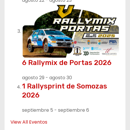
agosto 22
-
agosto 23
a
d
a
s
6 Rallymix de Portas 2026
agosto 29
-
agosto 30
1 Rallysprint de Somozas
2026
septiembre 5
-
septiembre 6
View All Eventos