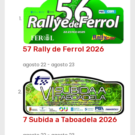
a
c
i
ó
57 Rally de Ferrol 2026
n
agosto 22
-
agosto 23
d
e
e
n
t
7 Subida a Taboadela 2026
r