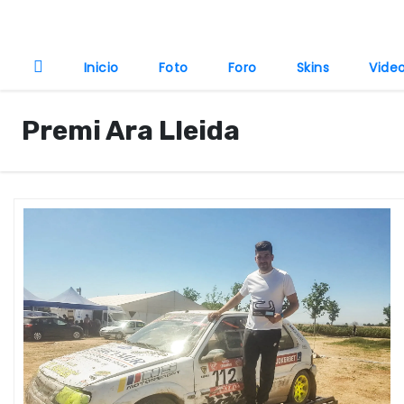
o
Inicio
Foto
Foro
Skins
Vide
Premi Ara Lleida