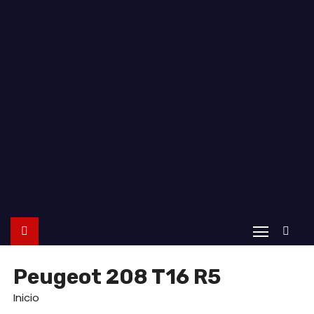
o
Peugeot 208 T16 R5
Inicio