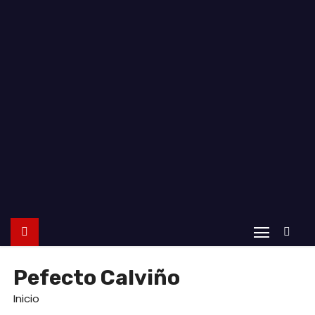
o
Pefecto Calviño
Inicio