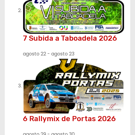
7 Subida a Taboadela 2026
agosto 22
-
agosto 23
6 Rallymix de Portas 2026
agosto 29
-
agosto 30