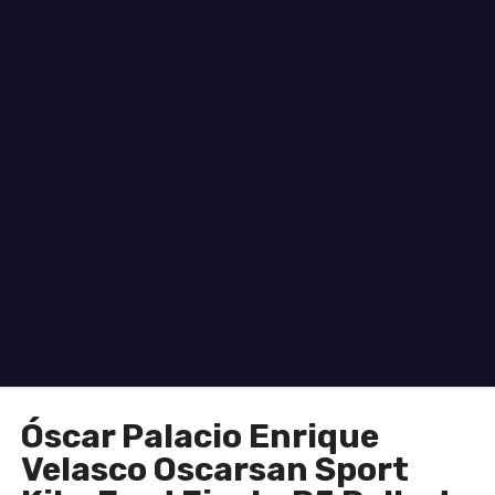
o
Óscar Palacio Enrique
Velasco Oscarsan Sport