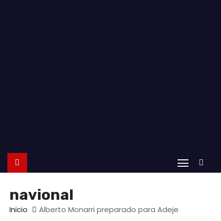
o
navional
Inicio
Alberto Monarri preparado para Adeje