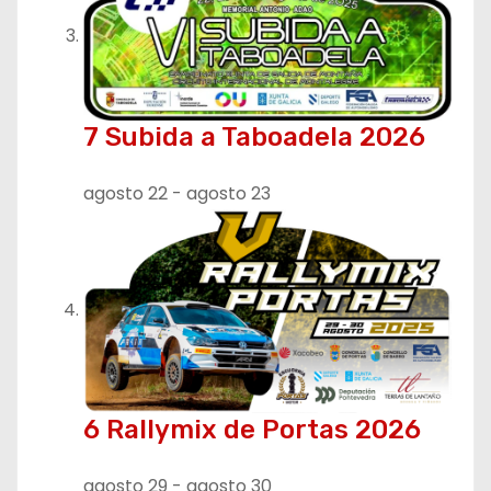
7 Subida a Taboadela 2026
agosto 22
-
agosto 23
6 Rallymix de Portas 2026
agosto 29
-
agosto 30