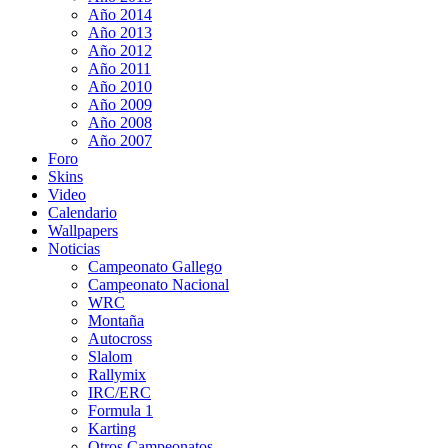
Año 2014
Año 2013
Año 2012
Año 2011
Año 2010
Año 2009
Año 2008
Año 2007
Foro
Skins
Video
Calendario
Wallpapers
Noticias
Campeonato Gallego
Campeonato Nacional
WRC
Montaña
Autocross
Slalom
Rallymix
IRC/ERC
Formula 1
Karting
Otros Campeonatos