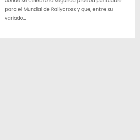
donde se celebró la segunda prueba puntuable
para el Mundial de Rallycross y que, entre su
variado…