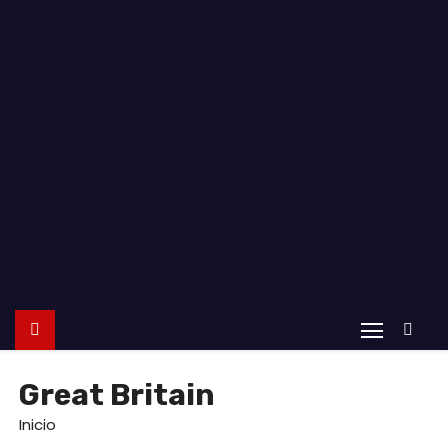
o
Great Britain
Inicio