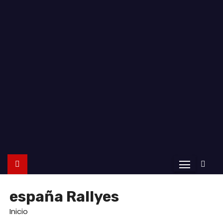
o
españa Rallyes
Inicio