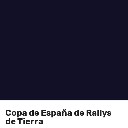
o
Copa de España de Rallys
de Tierra