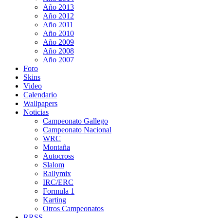
Año 2013
Año 2012
Año 2011
Año 2010
Año 2009
Año 2008
Año 2007
Foro
Skins
Video
Calendario
Wallpapers
Noticias
Campeonato Gallego
Campeonato Nacional
WRC
Montaña
Autocross
Slalom
Rallymix
IRC/ERC
Formula 1
Karting
Otros Campeonatos
RRSS