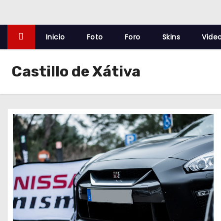
o
Inicio
Foto
Foro
Skins
Vide
Castillo de Xátiva