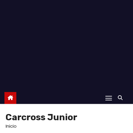
o
Carcross Junior
Inicio