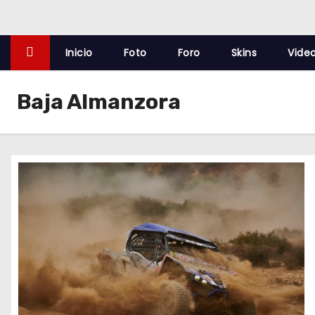
o
Inicio
Foto
Foro
Skins
Vide
Baja Almanzora