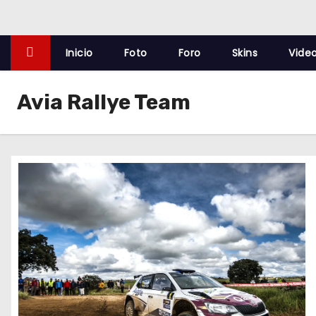
o
Inicio
Foto
Foro
Skins
Vide
Avia Rallye Team