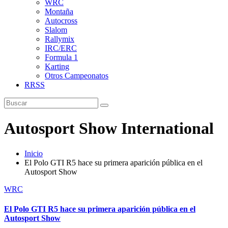
WRC
Montaña
Autocross
Slalom
Rallymix
IRC/ERC
Formula 1
Karting
Otros Campeonatos
RRSS
Autosport Show International
Inicio
El Polo GTI R5 hace su primera aparición pública en el
Autosport Show
WRC
El Polo GTI R5 hace su primera aparición pública en el
Autosport Show