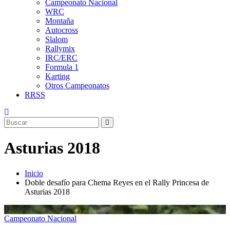
Campeonato Nacional
WRC
Montaña
Autocross
Slalom
Rallymix
IRC/ERC
Formula 1
Karting
Otros Campeonatos
RRSS
Asturias 2018
Inicio
Doble desafío para Chema Reyes en el Rally Princesa de
Asturias 2018
Campeonato Nacional