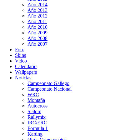
Año 2014
Año 2013
Año 2012
Año 2011
Año 2010
Año 2009
Año 2008
Año 2007
Foro
Skins
Video
Calendario
Wallpapers
Noticias
Campeonato Gallego
Campeonato Nacional
WRC
Montaña
Autocross
Slalom
Rallymix
IRC/ERC
Formula 1
Karting
Otros Campeonatos