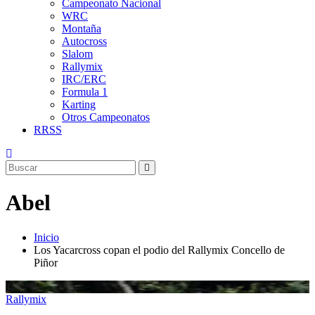
Campeonato Nacional
WRC
Montaña
Autocross
Slalom
Rallymix
IRC/ERC
Formula 1
Karting
Otros Campeonatos
RRSS
Abel
Inicio
Los Yacarcross copan el podio del Rallymix Concello de
Piñor
Rallymix