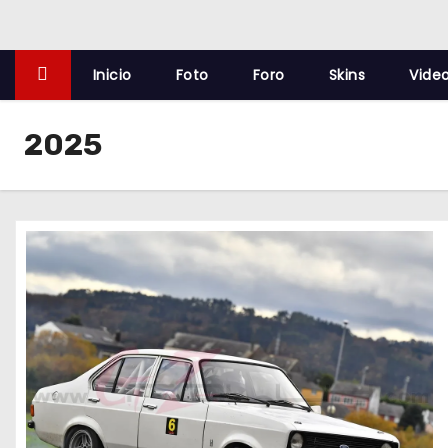
o
Inicio
Foto
Foro
Skins
Vide
2025