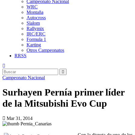
Campeonato Nacional
WRC
Montaña
Autocross
Slalom
Rallymix
IRC/ERC
Formula 1
Karting
Otros Campeonatos
RRSS
Campeonato Nacional
Surhayen Pernía primer líder
de la Mitsubishi Evo Cup
Mar 31, 2014
Con la disputa de uno de los