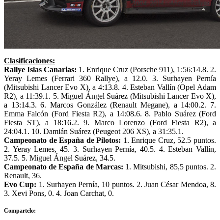
Clasificaciones:
Rallye Islas Canarias:
1. Enrique Cruz (Porsche 911), 1:56:14.8. 2.
Yeray Lemes (Ferrari 360 Rallye), a 12.0. 3. Surhayen Pernía
(Mitsubishi Lancer Evo X), a 4:13.8. 4. Esteban Vallín (Opel Adam
R2), a 11:39.1. 5. Miguel Ángel Suárez (Mitsubishi Lancer Evo X),
a 13:14.3. 6. Marcos González (Renault Megane), a 14:00.2. 7.
Emma Falcón (Ford Fiesta R2), a 14:08.6. 8. Pablo Suárez (Ford
Fiesta ST), a 18:16.2. 9. Marco Lorenzo (Ford Fiesta R2), a
24:04.1. 10. Damián Suárez (Peugeot 206 XS), a 31:35.1.
Campeonato de España de Pilotos:
1. Enrique Cruz, 52.5 puntos.
2. Yeray Lemes, 45. 3. Surhayen Pernía, 40.5. 4. Esteban Vallín,
37.5. 5. Miguel Ángel Suárez, 34.5.
Campeonato de España de Marcas:
1. Mitsubishi, 85,5 puntos. 2.
Renault, 36.
Evo Cup:
1. Surhayen Pernía, 10 puntos. 2. Juan César Mendoa, 8.
3. Xevi Pons, 0. 4. Joan Carchat, 0.
Compartelo: