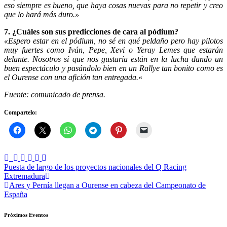
eso siempre es bueno, que haya cosas nuevas para no repetir y creo
que lo hará más duro.»
7. ¿Cuáles son sus predicciones de cara al pódium?
«Espero estar en el pódium, no sé en qué peldaño pero hay pilotos
muy fuertes como Iván, Pepe, Xevi o Yeray Lemes que estarán
delante. Nosotros sí que nos gustaría están en la lucha dando un
buen espectáculo y pasándolo bien en un Rallye tan bonito como es
el Ourense con una afición tan entregada.
«
Fuente: comunicado de prensa.
Compartelo:
Navegación
Puesta de largo de los proyectos nacionales del Q Racing
Extremadura
de
Ares y Pernía llegan a Ourense en cabeza del Campeonato de
entradas
España
Próximos Eventos