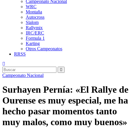
Campeonato Nacional
WRC
Montaña
Autocross
Slalom
Rallymix
IRC/ERC
Formula 1
Karting
Otros Campeonatos
RRSS
Campeonato Nacional
Surhayen Pernía: «El Rallye de
Ourense es muy especial, me ha
hecho pasar momentos tanto
muy malos, como muy buenos»