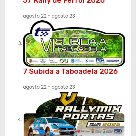
57 Rally de Ferrol 2026
a
agosto 22
-
agosto 23
d
a
s
7 Subida a Taboadela 2026
agosto 22
-
agosto 23