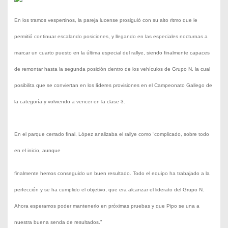
En los tramos vespertinos, la pareja lucense prosiguió
con su alto ritmo que le
permitió continuar escalando
posiciones, y llegando en las especiales nocturnas a
marcar un cuarto puesto en la última especial del rallye,
siendo finalmente capaces
de remontar hasta la segunda
posición dentro de los vehículos de Grupo N, la cual
posibilita que se conviertan en los líderes provisiones en el
Campeonato Gallego de
la categoría y volviendo a vencer
en la clase 3.
En el parque cerrado final, López analizaba el rallye
como “complicado, sobre todo
en el inicio, aunque
finalmente hemos conseguido un buen resultado. Todo el
equipo ha trabajado a la
perfección y se ha cumplido el
objetivo, que era alcanzar el liderato del Grupo N.
Ahora
esperamos poder mantenerlo en próximas pruebas y que
Pipo se una a
nuestra buena senda de resultados.”