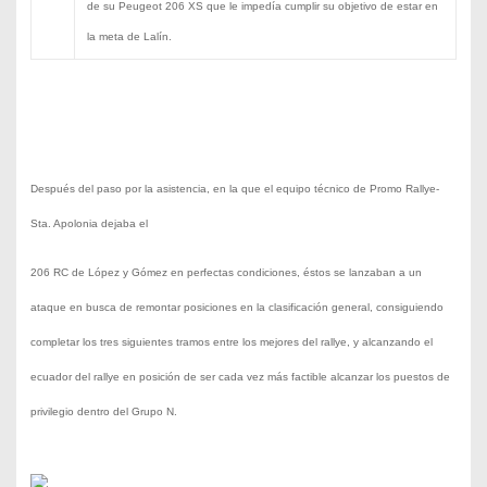
de su Peugeot 206 XS que le impedía cumplir su objetivo
de estar en
la meta de Lalín.
Después del paso por la asistencia, en la que el
equipo técnico de Promo Rallye-
Sta. Apolonia dejaba el
206 RC de López y Gómez en perfectas condiciones, éstos
se lanzaban a un
ataque en busca de remontar posiciones
en la clasificación general, consiguiendo
completar los tres
siguientes tramos entre los mejores del rallye, y alcanzando
el
ecuador del rallye en posición de ser cada vez más
factible alcanzar los puestos de
privilegio dentro del Grupo
N.