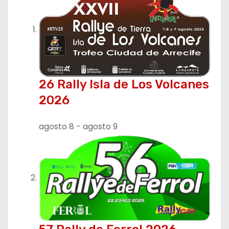
a
c
i
ó
26 Rally Isla de Los Volcanes
n
2026
d
agosto 8
-
agosto 9
e
e
n
t
r