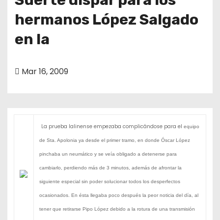
hermanos López Salgado
en la
Mar 16, 2009
La prueba lalinense empezaba complicándose para el
equipo
de Sta. Apolonia ya desde el primer tramo, en
donde Óscar López
pinchaba un neumático y se veía
obligado a detenerse para
cambiarlo, perdiendo más de 3
minutos, además de afrontar la
siguiente especial sin poder
solucionar todos los desperfectos
ocasionados. En ésta
llegaba poco después la peor noticia del día, al
tener que
retirarse Pipo López debido a la rotura de una transmisión