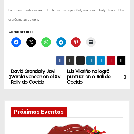
La próxima participación de los hermanos López
Salgado será el Rallye Ría de Noia
el próximo 18 de Abril.
Compartelo:
David Grandal y Javi
Luis Vilariño no logró
N
Varela vencen en el XV
puntuar en el Rali do
Rally do Cocido
Cocido
a
v
e
Próximos Eventos
g