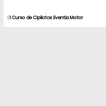
N
I Curso de Cipilotos Eventia Motor
a
v
e
g
a
c
i
ó