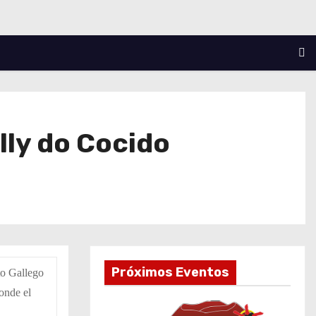
lly do Cocido
Próximos Eventos
to Gallego
onde el