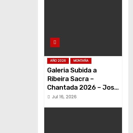
AÑO 2026
MONTAÑA
Galeria Subida a
Ribeira Sacra –
Chantada 2026 – Jose
Alvariño
Jul 16, 2026