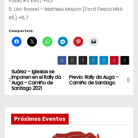
Fabia R5 Evo) +6,3
5. Léo Rossel – Mathieu Maurin (Ford Fiesta MkII
R5) +6,7
Compartelo:
Suárez – Iglesias se
N
imponen en el Rally da
Previo: Rally da Auga –
Auga – Camiño de
Camiño de Santiago
a
Santiago 2021
v
e
Próximos Eventos
g