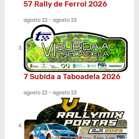
57 Rally de Ferrol 2026
a
d
agosto 22
-
agosto 23
a
s
7 Subida a Taboadela 2026
agosto 22
-
agosto 23