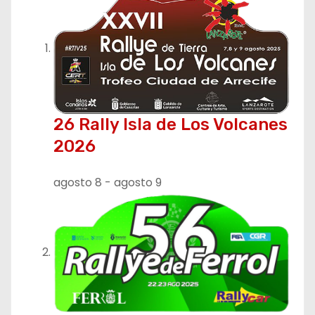
a
c
i
ó
n
26 Rally Isla de Los Volcanes
2026
d
e
agosto 8
-
agosto 9
e
n
t
r