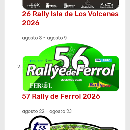
ó
26 Rally Isla de Los Volcanes
n
2026
d
agosto 8
-
agosto 9
e
e
n
t
r
57 Rally de Ferrol 2026
a
agosto 22
-
agosto 23
d
a