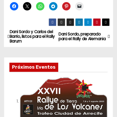
Dani Sordo y Carlos del
N
Dani Sordo, preparado
Barrio, listos para el Rally
para el Rally de Alemania
Barum
a
v
e
Próximos Eventos
g
a
c
i