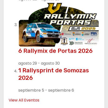
a
d
a
s
6 Rallymix de Portas 2026
agosto 29
-
agosto 30
1 Rallysprint de Somozas
2026
septiembre 5
-
septiembre 6
View All Eventos