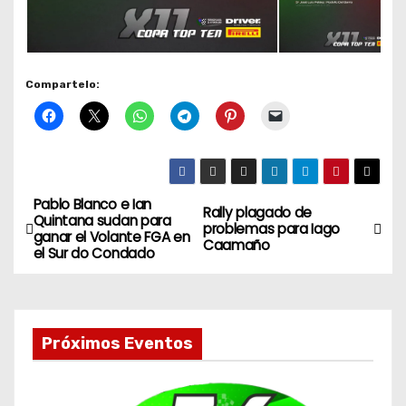
Compartelo:
Pablo Blanco e Ian
N
Rally plagado de
Quintana sudan para
problemas para Iago
ganar el Volante FGA en
a
Caamaño
el Sur do Condado
v
e
Próximos Eventos
g
a