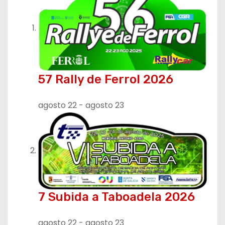
c
i
ó
57 Rally de Ferrol 2026
n
d
agosto 22
-
agosto 23
e
e
n
t
7 Subida a Taboadela 2026
r
agosto 22
-
agosto 23