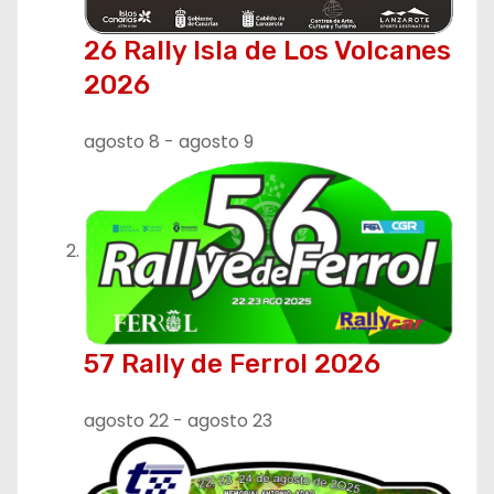
ó
n
26 Rally Isla de Los Volcanes
2026
d
e
agosto 8
-
agosto 9
e
n
t
r
57 Rally de Ferrol 2026
a
d
agosto 22
-
agosto 23
a