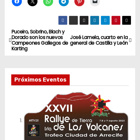
Puceiro, Sobrino, Blach y
N
Dorado son los nuevos
José Lamela, cuarto en la
Campeones Gallegos de
general de Castilla y León
a
Karting
v
e
Próximos Eventos
g
a
c
i