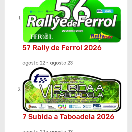
a
c
i
ó
57 Rally de Ferrol 2026
n
agosto 22
-
agosto 23
d
e
e
n
t
7 Subida a Taboadela 2026
r
agosto 22
-
agosto 23