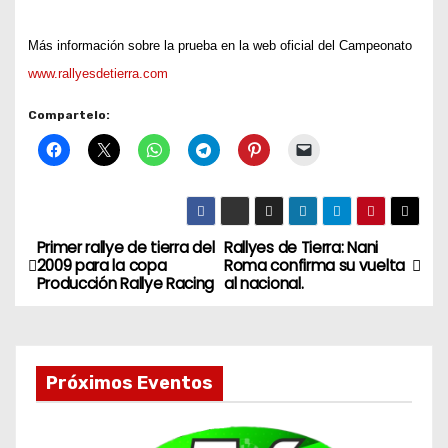
Más información sobre la prueba en la web oficial del Campeonato
www.rallyesdetierra.com
Compartelo:
Primer rallye de tierra del
Rallyes de Tierra: Nani
N
2009 para la copa
Roma confirma su vuelta
Producción Rallye Racing
al nacional.
a
v
e
Próximos Eventos
g