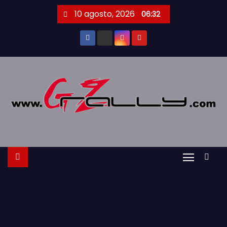
S
10 agosto, 2026
06:32
a
l
t
a
r
a
l
c
o
n
t
e
n
i
d