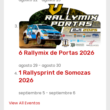
a
d
a
s
6 Rallymix de Portas 2026
agosto 29
-
agosto 30
1 Rallysprint de Somozas
2026
septiembre 5
-
septiembre 6
View All Eventos