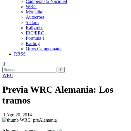
Campeonato Nacional
WRC
Montaña
Autocross
Slalom
Rallymix
IRC/ERC
Formula 1
Karting
Otros Campeonatos
RRSS
WRC
Previa WRC Alemania: Los
tramos
Ago 20, 2014
Algunos nuevos, otros