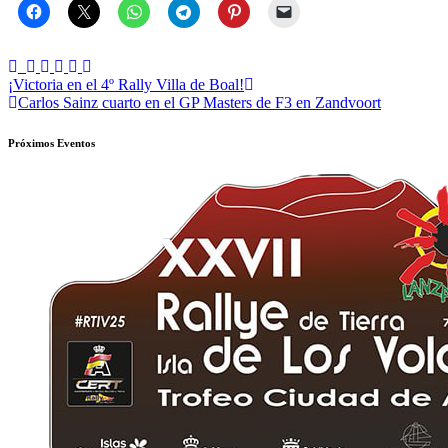
Navegación
¡Victoria en el 4º Rally Villa de Boal!
Carlos Sainz cuarto en el GP Masters de F3 en Zandvoort
de
entradas
Próximos Eventos