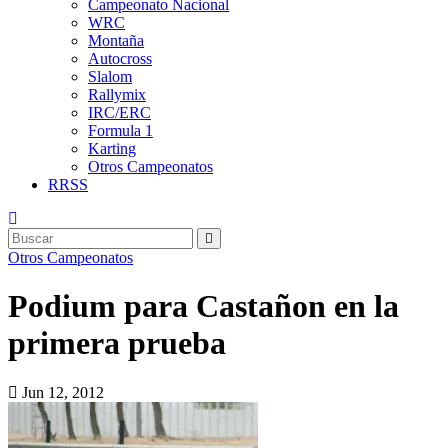
Campeonato Nacional
WRC
Montaña
Autocross
Slalom
Rallymix
IRC/ERC
Formula 1
Karting
Otros Campeonatos
RRSS
Otros Campeonatos
Podium para Castañon en la
primera prueba
Jun 12, 2012