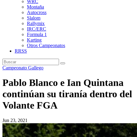
WRC
Montaña
Autocross
Slalom
Rallymix
IRC/ERC
Formula 1
Karting
Otros Campeonatos
RRSS
Campeonato Gallego
Pablo Blanco e Ian Quintana
continúan su tiranía dentro del
Volante FGA
Jun 23, 2021