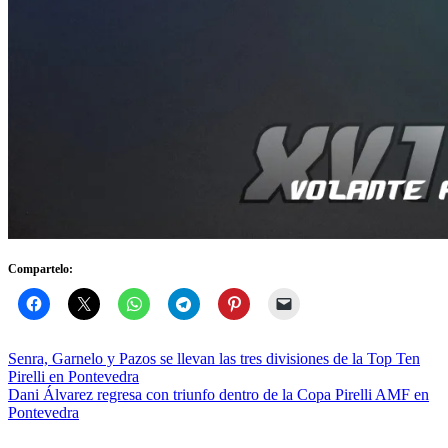
Compartelo:
Navegación
Senra, Garnelo y Pazos se llevan las tres divisiones de la Top Ten
Pirelli en Pontevedra
de
Dani Álvarez regresa con triunfo dentro de la Copa Pirelli AMF en
entradas
Pontevedra