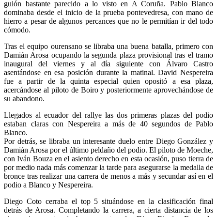
guión bastante parecido a lo visto en A Coruña. Pablo Blanco
dominaba desde el inicio de la prueba pontevedresa, con mano de
hierro a pesar de algunos percances que no le permitían ir del todo
cómodo.
Tras el equipo ourensano se libraba una buena batalla, primero con
Damián Arosa ocupando la segunda plaza provisional tras el tramo
inaugural del viernes y al día siguiente con Álvaro Castro
asentándose en esa posición durante la matinal. David Nespereira
fue a partir de la quinta especial quien opositó a esa plaza,
acercándose al piloto de Boiro y posteriormente aprovechándose de
su abandono.
Llegados al ecuador del rallye las dos primeras plazas del podio
estaban claras con Nespereira a más de 40 segundos de Pablo
Blanco.
Por detrás, se libraba un interesante duelo entre Diego González y
Damián Arosa por el último peldaño del podio. El piloto de Moeche,
con Iván Bouza en el asiento derecho en esta ocasión, puso tierra de
por medio nada más comenzar la tarde para asegurarse la medalla de
bronce tras realizar una carrera de menos a más y secundar así en el
podio a Blanco y Nespereira.
Diego Coto cerraba el top 5 situándose en la clasificación final
detrás de Arosa. Completando la carrera, a cierta distancia de los