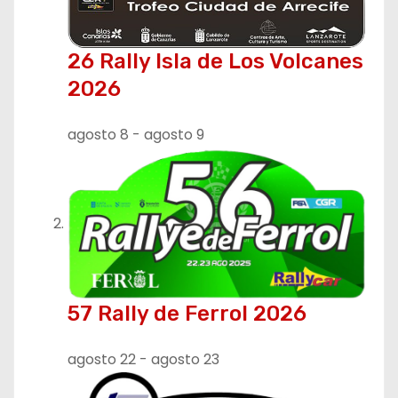
i
ó
26 Rally Isla de Los Volcanes
n
2026
d
agosto 8
-
agosto 9
e
e
n
t
r
57 Rally de Ferrol 2026
a
agosto 22
-
agosto 23
d