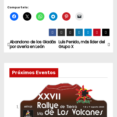
Compartelo:
Abandono de los Giadás
Luís Penido, más líder del
N
por avería en León
Grupo X
a
v
Próximos Eventos
e
g
a
c