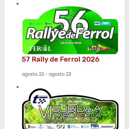
n
t
r
a
d
57 Rally de Ferrol 2026
a
agosto 22
-
agosto 23
s