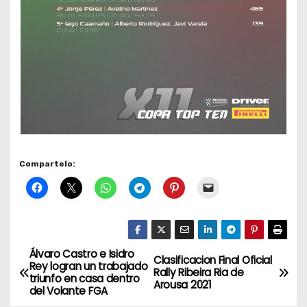
Compartelo:
Álvaro Castro e Isidro
N
Clasificacion Final Oficial
Rey logran un trabajado
Rally Ribeira Ria de
triunfo en casa dentro
a
Arousa 2021
del Volante FGA