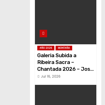
AÑO 2026
MONTAÑA
Galeria Subida a
Ribeira Sacra –
Chantada 2026 – Jose
Alvariño
Jul 16, 2026