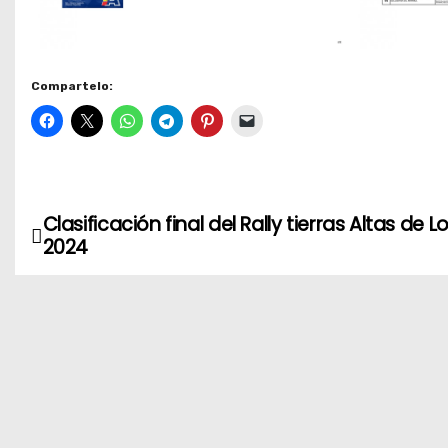
Compartelo:
Clasificación final del Rally tierras Altas de L
N
2024
a
v
e
g
a