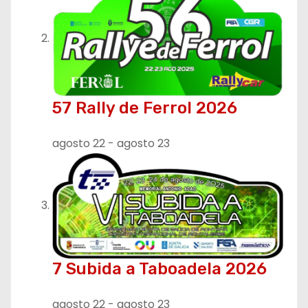
n
t
r
57 Rally de Ferrol 2026
a
d
agosto 22
-
agosto 23
a
s
7 Subida a Taboadela 2026
agosto 22
-
agosto 23