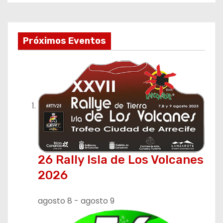
v
e
Próximos Eventos
g
a
c
i
ó
n
26 Rally Isla de Los Volcanes
2026
d
e
agosto 8
-
agosto 9
e