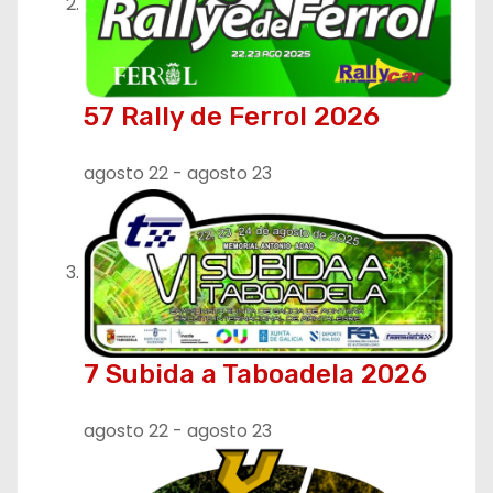
t
r
57 Rally de Ferrol 2026
a
d
agosto 22
-
agosto 23
a
s
7 Subida a Taboadela 2026
agosto 22
-
agosto 23