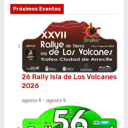
e
Próximos Eventos
g
a
c
i
ó
n
26 Rally Isla de Los Volcanes
2026
d
e
agosto 8
-
agosto 9
e
n