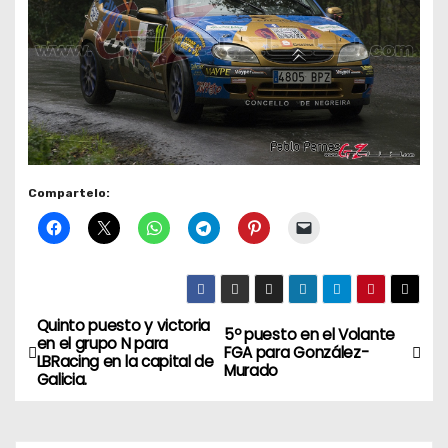
Compartelo:
Quinto puesto y victoria
N
5º puesto en el Volante
en el grupo N para
FGA para González-
LBRacing en la capital de
a
Murado
Galicia.
v