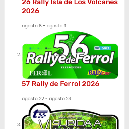
n
26 Rally Isla de Los Volcanes
2026
d
e
agosto 8
-
agosto 9
e
n
t
r
57 Rally de Ferrol 2026
a
d
agosto 22
-
agosto 23
a
s