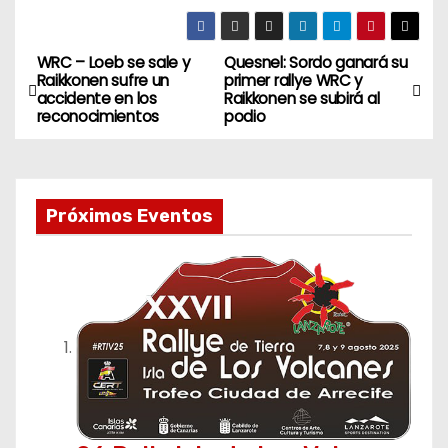
WRC – Loeb se sale y
Quesnel: Sordo ganará su
N
Raikkonen sufre un
primer rallye WRC y
accidente en los
Raikkonen se subirá al
a
reconocimientos
podio
v
e
Próximos Eventos
g
a
c
i
ó