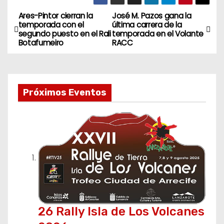
Ares-Pintor cierran la
José M. Pazos gana la
N
temporada con el
última carrera de la
segundo puesto en el Rali
temporada en el Volante
a
Botafumeiro
RACC
v
e
Próximos Eventos
g
a
c
i
ó
n
26 Rally Isla de Los Volcanes