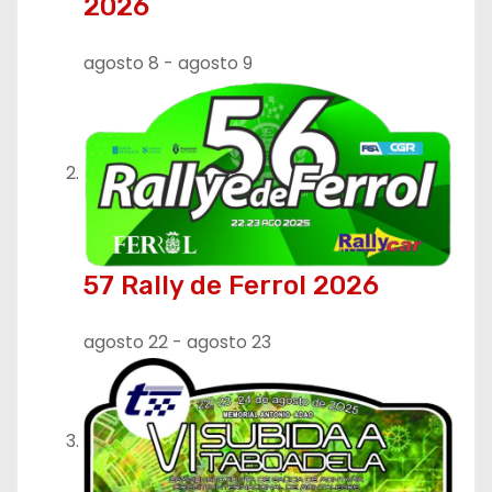
2026
d
e
agosto 8
-
agosto 9
e
n
t
r
57 Rally de Ferrol 2026
a
d
agosto 22
-
agosto 23
a
s