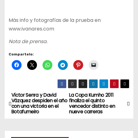
Más info y fotografías de la prueba en
www.ivanares.com
Nota de prensa.
Compartelo:
Víctor Senra y David
La Copa Kumho 2011
N
Vázquez despiden el año
finaliza el quinto
con una victoria en el
vencedor distinto en
a
Botafumeiro
nueve carreras
v
e