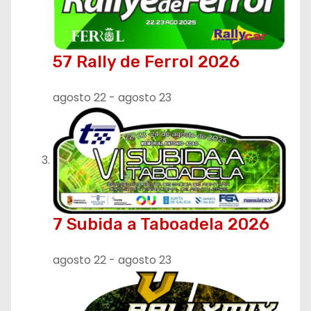
t
r
57 Rally de Ferrol 2026
a
d
agosto 22
-
agosto 23
a
s
7 Subida a Taboadela 2026
agosto 22
-
agosto 23