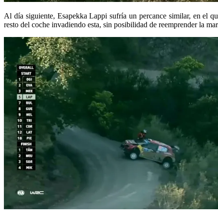
Al día siguiente, Esapekka Lappi sufría un percance similar, en el q
resto del coche invadiendo esta, sin posibilidad de reemprender la mar