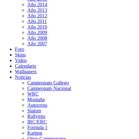
Año 2014
Año 2013
Año 2012
Año 2011
Año 2010
Año 2009
Año 2008
Año 2007
Foro
Skins
Video
Calendario
Wallpapers
Noticias
Campeonato Gallego
Campeonato Nacional
WRC
Montaña
Autocross
Slalom
Rallymix
IRC/ERC
Formula 1
Karting
Otros Campeonatos