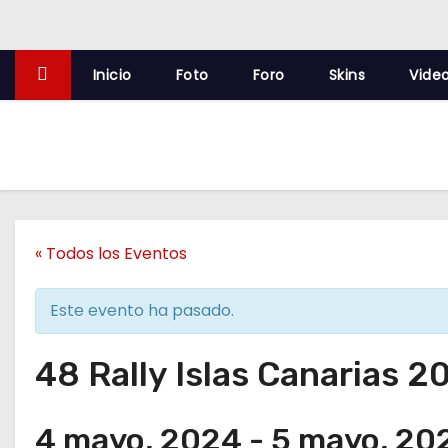
o
Inicio
Foto
Foro
Skins
Vide
« Todos los Eventos
Este evento ha pasado.
48 Rally Islas Canarias 2
4 mayo, 2024
-
5 mayo, 20