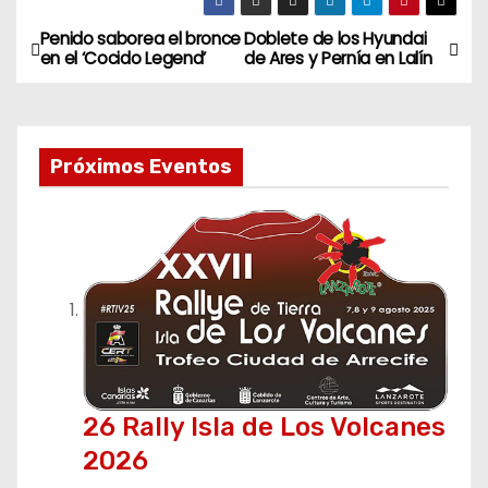
Penido saborea el bronce
Doblete de los Hyundai
N
en el ‘Cocido Legend’
de Ares y Pernía en Lalín
a
v
Próximos Eventos
e
g
a
c
i
ó
26 Rally Isla de Los Volcanes
n
2026