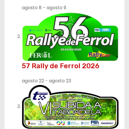
d
agosto 8
-
agosto 9
e
e
n
t
r
57 Rally de Ferrol 2026
a
agosto 22
-
agosto 23
d
a
s