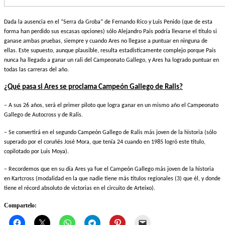
Dada la ausencia en el “Serra da Groba” de Fernando Rico y Luis Penido (que de esta
forma han perdido sus escasas opciones) sólo Alejandro Pais podría llevarse el título si
ganase ambas pruebas, siempre y cuando Ares no llegase a puntuar en ninguna de
ellas. Este supuesto, aunque plausible, resulta estadísticamente complejo porque Pais
nunca ha llegado a ganar un rali del Campeonato Gallego, y Ares ha logrado puntuar en
todas las carreras del año.
¿Qué pasa si Ares se proclama Campeón Gallego de Ralis?
– A sus 26 años, será el primer piloto que logra ganar en un mismo año el Campeonato
Gallego de Autocross y de Ralis.
– Se convertirá en el segundo Campeón Gallego de Ralis más joven de la historia (sólo
superado por el coruñés José Mora, que tenía 24 cuando en 1985 logró este título,
copilotado por Luis Moya).
– Recordemos que en su día Ares ya fue el Campeón Gallego más joven de la historia
en Kartcross (modalidad en la que nadie tiene más títulos regionales (3) que él, y donde
tiene el récord absoluto de victorias en el circuito de Arteixo).
Compartelo: