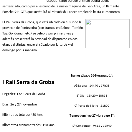
especial tanto porque el título podría quedar
sentenciado, como por el estreno de la nueva máquina de Iván Ares, un flamante
Porsche 911 GT3 que sustituirá al Mitsubishi Lancer empleado hasta el momento.
El Rali Serra da Groba, que está ubicado en el sur de la
provincia de Pontevedra (con tramos en Baiona, Tomiño,
Tuy, Gondomar, etc.) se celebra por primera vez y
además presentará la novedad de disputarse en dos
etapas distintas, entre el sábado por la tarde y el
domingo por la mañana.
Tramos sábado 26-Hora paso 1º:
I Rali Serra da Groba
A) Baiona – 14h40 y 17h38
Organiza: Esc. Serra da Groba
B) Oia – 15h20 y 18h18
Días: 26 y 27 noviembre
C) Porto do Molle – 21h00
Kilómetros totales: 450 kms
Tramos domingo 27-Hora paso 1º:
Kilómetros cronometrados: 110 kms
D) Gondomar – 9h15 y 12h40