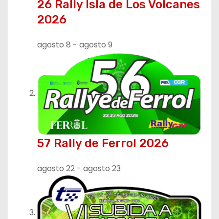
26 Rally Isla de Los Volcanes
n
2026
d
agosto 8
-
agosto 9
e
e
n
t
r
57 Rally de Ferrol 2026
a
agosto 22
-
agosto 23
d
a
s