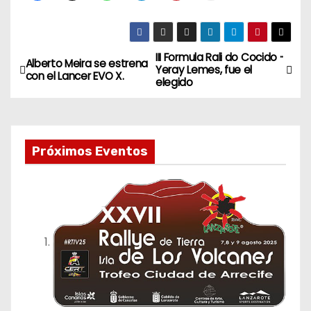
III Formula Rali do Cocido ··
N
Alberto Meira se estrena
Yeray Lemes, fue el
con el Lancer EVO X.
elegido
a
v
e
Próximos Eventos
g
a
c
i
ó